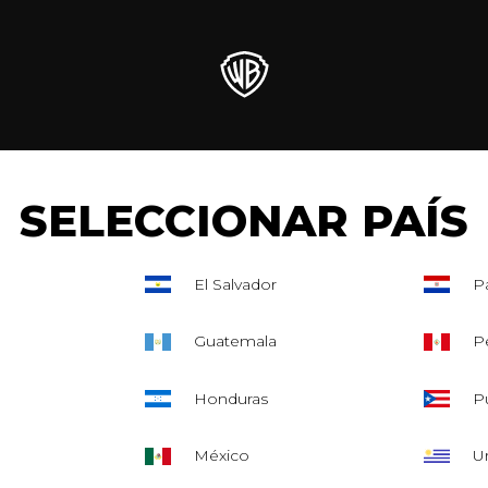
SELECCIONAR PAÍS
El Salvador
P
Guatemala
P
Honduras
P
México
U