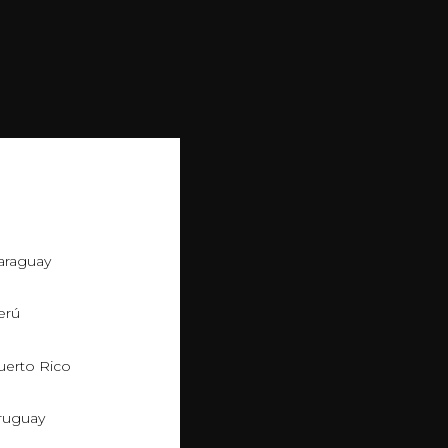
araguay
erú
uerto Rico
ruguay