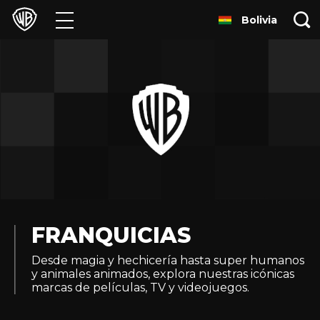
Bolivia
Películas
Series
Juegos y Aplicaciones
Franquicias
Colecciones
Noticias
FRANQUICIAS
Desde magia y hechicería hasta super humanos
Experiencias
y animales animados, explora nuestras icónicas
marcas de películas, TV y videojuegos.
HBO Max