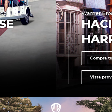
ood
Warner Bros
SE
HAC
HAR
Compra tu
Vista prev