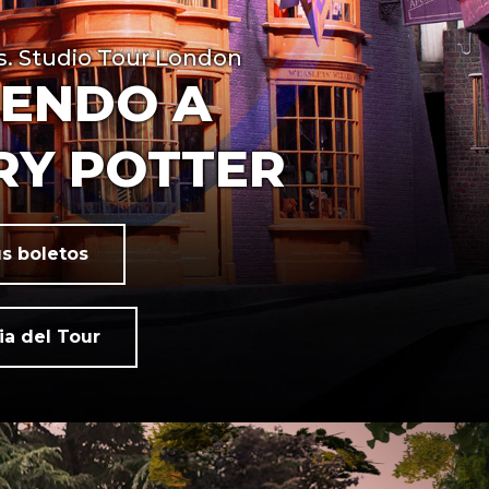
. Studio Tour London
IENDO A
RY POTTER
s boletos
ia del Tour