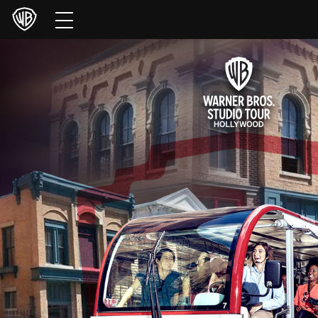
Películas
Series
Juegos y Aplicaciones
Franquicias
Colecciones
Noticias
Experiencias
HBO Max