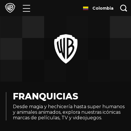
Colombia
Películas
Series
Juegos y Aplicaciones
Franquicias
Colecciones
Noticias
FRANQUICIAS
Desde magia y hechicería hasta super humanos
Experiencias
y animales animados, explora nuestras icónicas
marcas de películas, TV y videojuegos.
HBO Max