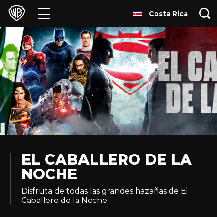
Costa Rica
Películas
Series
Juegos y Aplicaciones
Franquicias
Colecciones
Noticias
EL CABALLERO DE LA
NOCHE
Experiencias
Disfruta de todas las grandes hazañas de El
Caballero de la Noche
HBO Max