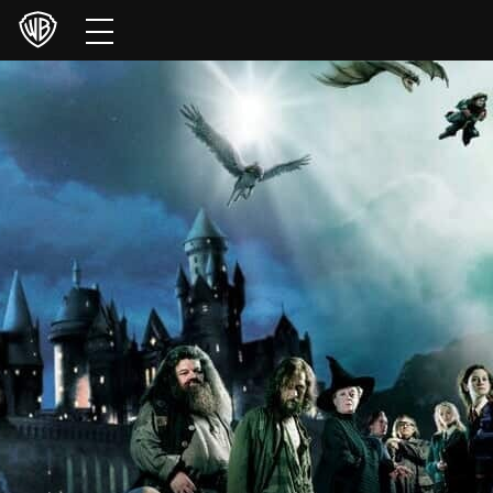
Películas
Series
Juegos y Aplicaciones
Franquicias
Colecciones
Noticias
Experiencias
HBO Max