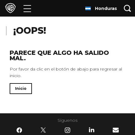
Honduras
Películas
Series
¡OOPS!
Juegos y Aplicaciones
PARECE QUE ALGO HA SALIDO
MAL.
Franquicias
Por favor da clic en el botón de abajo para regresar al
inicio.
Colecciones
Inicio
Noticias
Experiencias
Síguenos
HBO Max