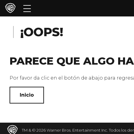
Películas
Series
¡OOPS!
Juegos y Aplicaciones
PARECE QUE ALGO HA
Franquicias
Colecciones
Por favor da clic en el botón de abajo para regresar
Noticias
Inicio
Experiencias
HBO Max
TM & © 2026 Warner Bros. Entertainment Inc. Todos los de