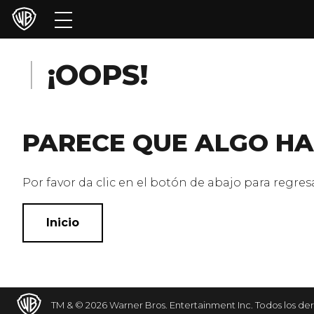
Películas
Series
¡OOPS!
Juegos y Aplicaciones
PARECE QUE ALGO HA
Franquicias
Colecciones
Por favor da clic en el botón de abajo para regresar
Noticias
Inicio
Experiencias
HBO Max
TM & © 2026 Warner Bros. Entertainment Inc. Todos los de