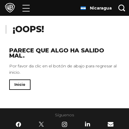
Nicaragua
Películas
Series
¡OOPS!
Juegos y Aplicaciones
PARECE QUE ALGO HA SALIDO
MAL.
Franquicias
Por favor da clic en el botón de abajo para regresar al
inicio.
Colecciones
Inicio
Noticias
Experiencias
Síguenos
HBO Max