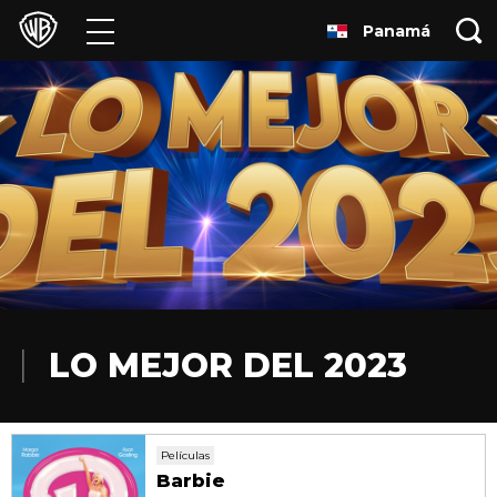
Panamá
Películas
Series
Juegos y Aplicaciones
Franquicias
Colecciones
Noticias
LO MEJOR DEL 2023
Experiencias
Películas
HBO Max
Barbie