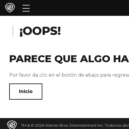
Películas
Series
¡OOPS!
Juegos y Aplicaciones
PARECE QUE ALGO HA
Franquicias
Colecciones
Por favor da clic en el botón de abajo para regresar
Noticias
Inicio
Experiencias
HBO Max
TM & © 2026 Warner Bros. Entertainment Inc. Todos los de