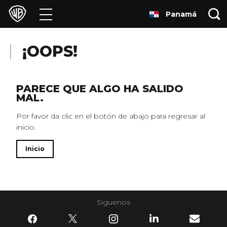
Panamá
Películas
Series
¡OOPS!
Juegos y Aplicaciones
PARECE QUE ALGO HA SALIDO
MAL.
Franquicias
Por favor da clic en el botón de abajo para regresar al
inicio.
Colecciones
Inicio
Noticias
Experiencias
Síguenos
HBO Max