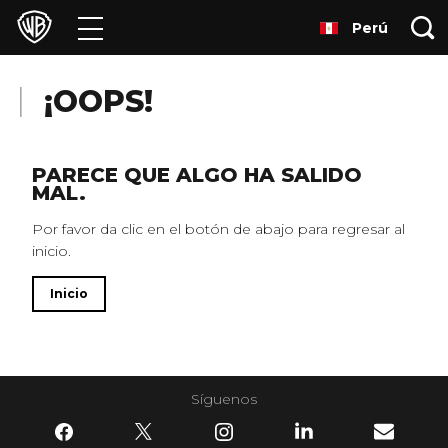
Perú
Películas
Series
¡OOPS!
Juegos y Aplicaciones
PARECE QUE ALGO HA SALIDO
MAL.
Franquicias
Por favor da clic en el botón de abajo para regresar al
inicio.
Colecciones
Inicio
Noticias
Experiencias
Síguenos
HBO Max