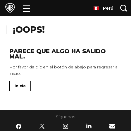
Perú
Películas
Series
¡OOPS!
Juegos y Aplicaciones
PARECE QUE ALGO HA SALIDO
MAL.
Franquicias
Por favor da clic en el botón de abajo para regresar al
inicio.
Colecciones
Inicio
Noticias
Experiencias
Síguenos
HBO Max