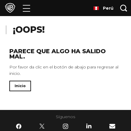
Perú
Películas
Series
¡OOPS!
Juegos y Aplicaciones
PARECE QUE ALGO HA SALIDO
MAL.
Franquicias
Por favor da clic en el botón de abajo para regresar al
inicio.
Colecciones
Inicio
Noticias
Experiencias
Síguenos
HBO Max