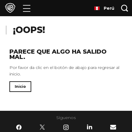
Perú
Películas
Series
¡OOPS!
Juegos y Aplicaciones
PARECE QUE ALGO HA SALIDO
MAL.
Franquicias
Por favor da clic en el botón de abajo para regresar al
inicio.
Colecciones
Inicio
Noticias
Experiencias
Síguenos
HBO Max