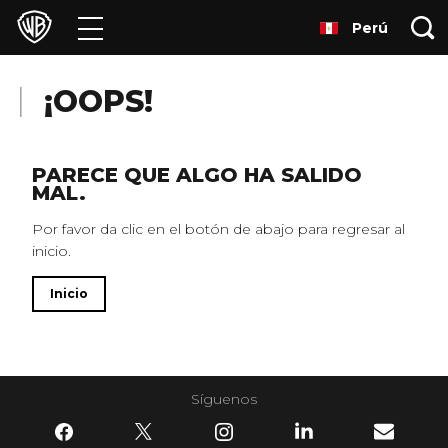
Perú
Películas
Series
¡OOPS!
Juegos y Aplicaciones
PARECE QUE ALGO HA SALIDO
MAL.
Franquicias
Por favor da clic en el botón de abajo para regresar al
inicio.
Colecciones
Inicio
Noticias
Experiencias
Síguenos
HBO Max