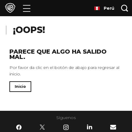
Perú
Películas
Series
¡OOPS!
Juegos y Aplicaciones
PARECE QUE ALGO HA SALIDO
MAL.
Franquicias
Por favor da clic en el botón de abajo para regresar al
inicio.
Colecciones
Inicio
Noticias
Experiencias
Síguenos
HBO Max