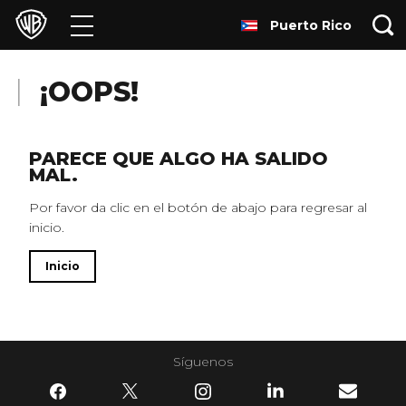
Puerto Rico
Películas
Series
¡OOPS!
Juegos y Aplicaciones
PARECE QUE ALGO HA SALIDO
MAL.
Franquicias
Por favor da clic en el botón de abajo para regresar al
inicio.
Colecciones
Inicio
Noticias
Experiencias
Síguenos
HBO Max