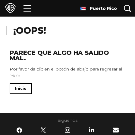
Puerto Rico
Películas
Series
¡OOPS!
Juegos y Aplicaciones
PARECE QUE ALGO HA SALIDO
MAL.
Franquicias
Por favor da clic en el botón de abajo para regresar al
inicio.
Colecciones
Inicio
Noticias
Experiencias
Síguenos
HBO Max