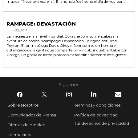
musical “Nace una estrella”. El anuncio fue hecho el día de hoy por
Greg Silverman, Presidente, Desarrollo Creativo y Producción Global,
Warner Bros. Pictures. La película también será dirigida por Cooper,
quien estará haciendo su...
RAMPAGE: DEVASTACIÓN
junio 22, 2017
La megaestrella a nivel mundial, Dwayne Johnson, encabeza la
aventura de acción “Rampage: Devastación”, dirigida por Brad
Peyton. El primatólogo Davis Okoye (Johnson) es un hombre
distanciado de la gente que comparte un vínculo inquebrantable con
George, un gorila de lomo plateado extraordinariamente inteligente
que ha estado a su cargo desde que nació. Un experimento genético
clandestino que sale mal convierte a este gentil simio en una furiosa
creatura de dimensiones colosales. Para empeorar...
Síguenos
Sobre Nosotros
Términos y condiciones
Comunicados de Prensa
Política de privacidad
Tus derechos de privacidad
Ofertas de empleo
Internacional