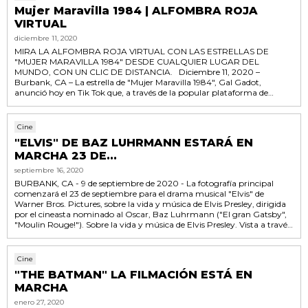
Mujer Maravilla 1984 | ALFOMBRA ROJA
VIRTUAL
diciembre 11, 2020
MIRA LA ALFOMBRA ROJA VIRTUAL CON LAS ESTRELLAS DE
"MUJER MARAVILLA 1984" DESDE CUALQUIER LUGAR DEL
MUNDO, CON UN CLIC DE DISTANCIA. Diciembre 11, 2020 –
Burbank, CA – La estrella de "Mujer Maravilla 1984", Gal Gadot,
anunció hoy en Tik Tok que, a través de la popular plataforma de
eventos virtuales DC FanDome, los fanáticos de todo el mundo tendrán
un asiento de primera fila en la alfombra roja digital, para la muy
esperada aventura de acción de DC Super Hero de Warner Bros.
Cine
Pictures y Patty...
"ELVIS" DE BAZ LUHRMANN ESTARÁ EN
MARCHA 23 DE...
septiembre 16, 2020
BURBANK, CA - 9 de septiembre de 2020 - La fotografía principal
comenzará el 23 de septiembre para el drama musical "Elvis" de
Warner Bros. Pictures, sobre la vida y música de Elvis Presley, dirigida
por el cineasta nominado al Oscar, Baz Luhrmann ("El gran Gatsby",
"Moulin Rouge!"). Sobre la vida y música de Elvis Presley. Vista a través
del prisma de su complicada relación con su enigmático manager, el
coronel Tom Parker, la película está protagonizada por Austin Butler
("Érase una vez en ......
Cine
"THE BATMAN" LA FILMACIÓN ESTÁ EN
MARCHA
enero 27, 2020