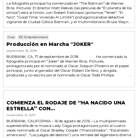
La fotografía principal ha comenzado en "The Batman" de Warner
Bros. Pictures. El director Matt Reeves (las películas de "El planeta de los
simios") está al timón, con Robert Pattinson (próximos "Tenet", "El
faro", "Good Time: Viviendo Al Límite") protagonizandoal detective
vigilante de Ciudad Gótica Batman, y el multimillonario Bruce Wayne.
Protagonizada junto a Pattinson, como el famoso de Gótica, el infame
elenco de personajes son: Zoë Kravitz ("Animales fantásticos: los
crímenes de...
Cine
DC Entertainment
Producción en Marcha "JOKER"
septiembre 16, 2018
BURBANK, CA, 17 de septiembre de 2018 Ha comenzado la
fotografía principal en "Joker" de Warner Bros. Pictures,
protagonizada por el nominado al Oscar Joaquin Phoenix en el papel
principal, junto al ganador del Oscar Robert De Niro, y dirigida,
producida y co-escrita por el nominado al Oscar Todd Phillips.
"Joker" se centra en el emblemático archienemigo y es una historia
original e independiente que no se había visto antes en la pantalla
grande. La exploración...
COMIENZA EL RODAJE DE “HA NACIDO UNA
ESTRELLA” CON...
noviembre 12, 2017
BURBANK, CALIFORNIA – 16 de agosto de 2016 – La multipremiada
superestrella de la música Lady Gaga protagonizará junto al cuatro
veces nominado al Oscar Bradley Cooper (“Francotirador”, “Escándalo
americano”, “Los juegos del destino”) una remake del legendario drama