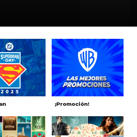
an
¡Promoción!