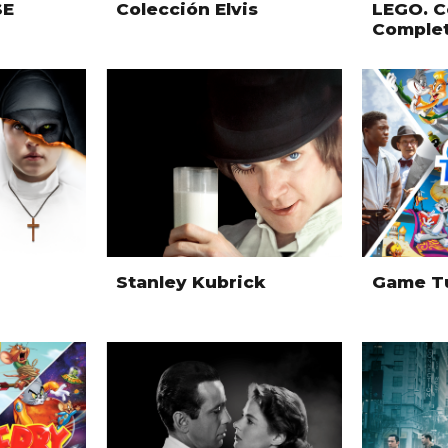
SE
Colección Elvis
LEGO. C
Comple
Stanley Kubrick
Game T