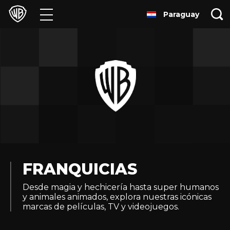
Paraguay
Películas
Series
Juegos y Aplicaciones
Franquicias
Colecciones
Noticias
FRANQUICIAS
Desde magia y hechicería hasta super humanos
Experiencias
y animales animados, explora nuestras icónicas
marcas de películas, TV y videojuegos.
HBO Max