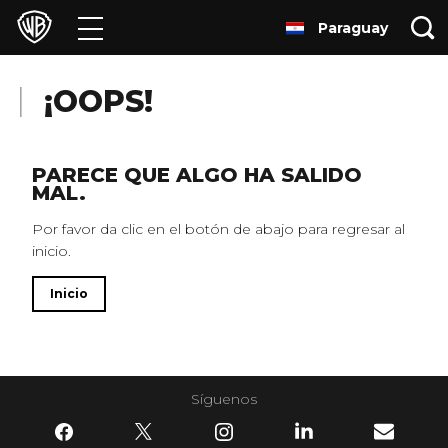
Paraguay
Películas
Series
¡OOPS!
Juegos y Aplicaciones
PARECE QUE ALGO HA SALIDO
MAL.
Franquicias
Por favor da clic en el botón de abajo para regresar al
inicio.
Colecciones
Inicio
Noticias
Experiencias
Síguenos
HBO Max