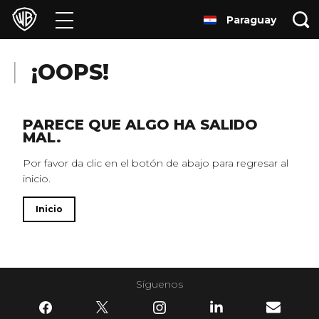
Paraguay
Películas
Series
¡OOPS!
Juegos y Aplicaciones
PARECE QUE ALGO HA SALIDO
MAL.
Franquicias
Por favor da clic en el botón de abajo para regresar al
inicio.
Colecciones
Inicio
Noticias
Experiencias
Síguenos
HBO Max