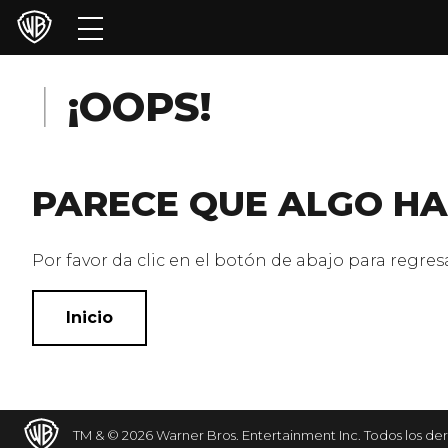
Películas
Series
¡OOPS!
Juegos y Aplicaciones
PARECE QUE ALGO HA
Franquicias
Colecciones
Por favor da clic en el botón de abajo para regresar
Noticias
Inicio
Experiencias
HBO Max
TM & © 2026 Warner Bros. Entertainment Inc. Todos los de