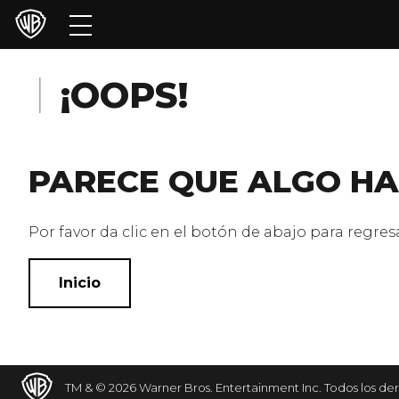
Películas
Series
¡OOPS!
Juegos y Aplicaciones
PARECE QUE ALGO HA
Franquicias
Colecciones
Por favor da clic en el botón de abajo para regresar
Noticias
Inicio
Experiencias
HBO Max
TM & © 2026 Warner Bros. Entertainment Inc. Todos los de