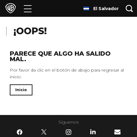
El Salvador
Películas
Series
¡OOPS!
Juegos y Aplicaciones
PARECE QUE ALGO HA SALIDO
MAL.
Franquicias
Por favor da clic en el botón de abajo para regresar al
inicio.
Colecciones
Inicio
Noticias
Experiencias
Síguenos
HBO Max