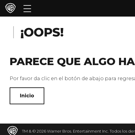
Películas
Series
¡OOPS!
Juegos y Aplicaciones
PARECE QUE ALGO HA
Franquicias
Colecciones
Por favor da clic en el botón de abajo para regresar
Noticias
Inicio
Experiencias
HBO Max
TM & © 2026 Warner Bros. Entertainment Inc. Todos los de