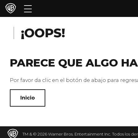
Películas
Series
¡OOPS!
Juegos y Aplicaciones
PARECE QUE ALGO HA
Franquicias
Colecciones
Por favor da clic en el botón de abajo para regresar
Noticias
Inicio
Experiencias
HBO Max
TM & © 2026 Warner Bros. Entertainment Inc. Todos los de