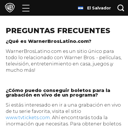
El Salvador
Películas
Series
PREGUNTAS FRECUENTES
Juegos y Aplicaciones
¿Qué es WarnerBrosLatino.com?
WarnerBrosLatino.com es un sitio único para
Franquicias
todo lo relacionado con Warner Bros. - películas,
televisión, entretenimiento en casa, juegos ¡y
mucho más!
Colecciones
Noticias
¿Cómo puedo conseguir boletos para la
grabación en vivo de un programa?
Experiencias
Si estás interesado en ir a una grabación en vivo
de tu serie favorita, visita el sitio
www.tvtickets.com
. Ahí encontrarás toda la
HBO Max
inormación que necesitas. Para obtener boletos