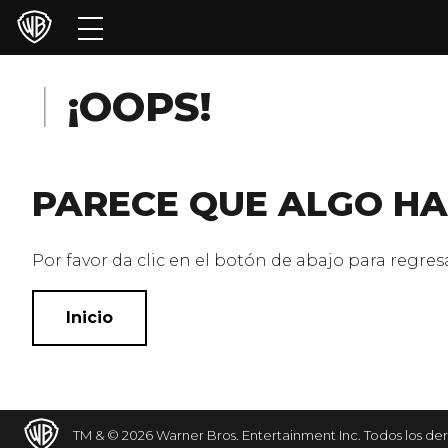
Películas
Series
¡OOPS!
Juegos y Aplicaciones
PARECE QUE ALGO HA
Franquicias
Colecciones
Por favor da clic en el botón de abajo para regresar
Noticias
Inicio
Experiencias
HBO Max
TM & © 2026 Warner Bros. Entertainment Inc. Todos los de