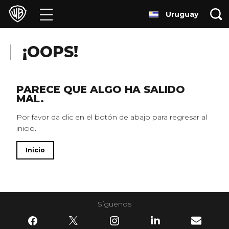
Uruguay
Películas
Series
¡OOPS!
Juegos y Aplicaciones
PARECE QUE ALGO HA SALIDO
MAL.
Franquicias
Por favor da clic en el botón de abajo para regresar al
inicio.
Colecciones
Inicio
Noticias
Experiencias
Síguenos
HBO Max