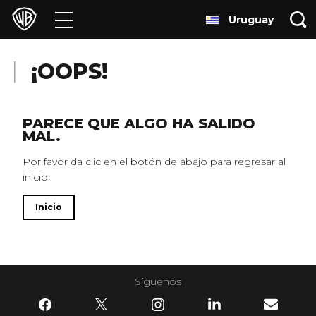
Uruguay
Películas
Series
¡OOPS!
Juegos y Aplicaciones
PARECE QUE ALGO HA SALIDO
MAL.
Franquicias
Por favor da clic en el botón de abajo para regresar al
inicio.
Colecciones
Inicio
Noticias
Experiencias
Síguenos
HBO Max