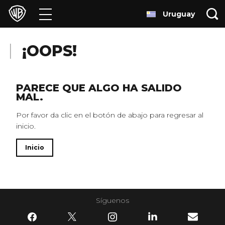
Uruguay
Películas
Series
¡OOPS!
Juegos y Aplicaciones
PARECE QUE ALGO HA SALIDO
MAL.
Franquicias
Por favor da clic en el botón de abajo para regresar al
inicio.
Colecciones
Inicio
Noticias
Experiencias
Síguenos
HBO Max