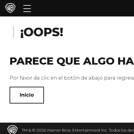
Películas
Series
¡OOPS!
Juegos y Aplicaciones
PARECE QUE ALGO HA
Franquicias
Colecciones
Por favor da clic en el botón de abajo para regresar
Noticias
Inicio
Experiencias
HBO Max
TM & © 2026 Warner Bros. Entertainment Inc. Todos los de