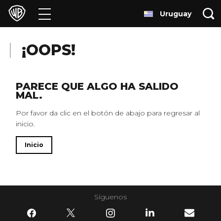
Uruguay
Películas
Series
¡OOPS!
Juegos y Aplicaciones
PARECE QUE ALGO HA SALIDO
MAL.
Franquicias
Por favor da clic en el botón de abajo para regresar al
inicio.
Colecciones
Inicio
Noticias
Experiencias
Síguenos
HBO Max