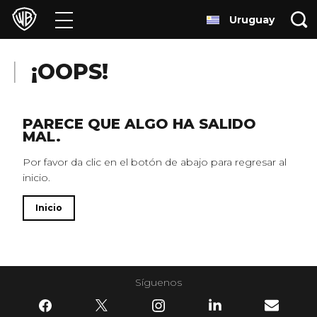
Uruguay
Películas
Series
¡OOPS!
Juegos y Aplicaciones
PARECE QUE ALGO HA SALIDO
MAL.
Franquicias
Por favor da clic en el botón de abajo para regresar al
inicio.
Colecciones
Inicio
Noticias
Experiencias
Síguenos
HBO Max