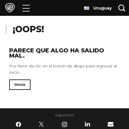
Uruguay
Películas
Series
¡OOPS!
Juegos y Aplicaciones
PARECE QUE ALGO HA SALIDO
MAL.
Franquicias
Por favor da clic en el botón de abajo para regresar al
inicio.
Colecciones
Inicio
Noticias
Experiencias
Síguenos
HBO Max