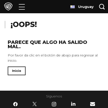
Uruguay
Películas
Series
¡OOPS!
Juegos y Aplicaciones
PARECE QUE ALGO HA SALIDO
MAL.
Franquicias
Por favor da clic en el botón de abajo para regresar al
inicio.
Colecciones
Inicio
Noticias
Experiencias
Síguenos
HBO Max