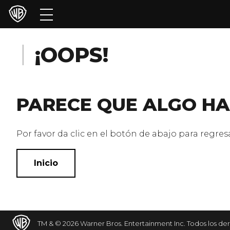
Películas
Series
¡OOPS!
Juegos y Aplicaciones
PARECE QUE ALGO HA
Franquicias
Colecciones
Por favor da clic en el botón de abajo para regresar
Noticias
Inicio
Experiencias
HBO Max
TM & © 2026 Warner Bros. Entertainment Inc. Todos los de