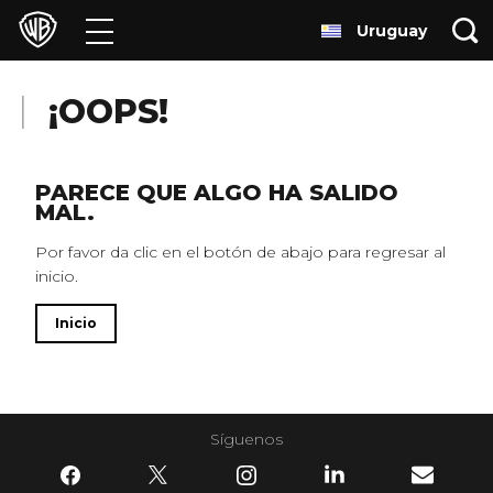
Uruguay
Películas
Series
¡OOPS!
Juegos y Aplicaciones
PARECE QUE ALGO HA SALIDO
MAL.
Franquicias
Por favor da clic en el botón de abajo para regresar al
inicio.
Colecciones
Inicio
Noticias
Experiencias
Síguenos
HBO Max