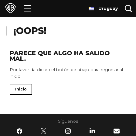
Uruguay
Películas
Series
¡OOPS!
Juegos y Aplicaciones
PARECE QUE ALGO HA SALIDO
MAL.
Franquicias
Por favor da clic en el botón de abajo para regresar al
inicio.
Colecciones
Inicio
Noticias
Experiencias
Síguenos
HBO Max