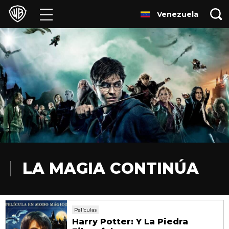
Venezuela
Películas
Series
Juegos y Aplicaciones
Franquicias
Colecciones
Noticias
LA MAGIA CONTINÚA
Experiencias
Películas
HBO Max
Harry Potter: Y La Piedra