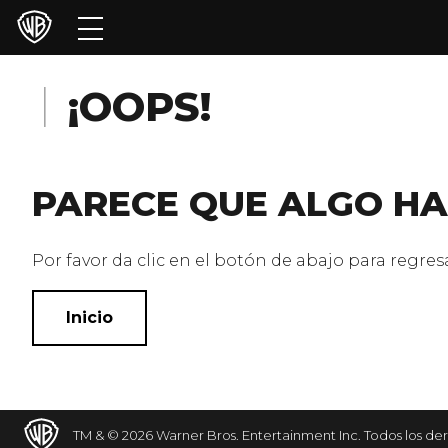
Películas
Series
¡OOPS!
Juegos y Aplicaciones
PARECE QUE ALGO HA
Franquicias
Colecciones
Por favor da clic en el botón de abajo para regresar
Noticias
Inicio
Experiencias
HBO Max
TM & © 2026 Warner Bros. Entertainment Inc. Todos los de