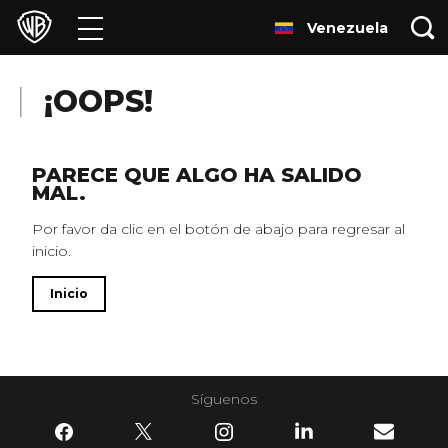
Venezuela
Películas
Series
¡OOPS!
Juegos y Aplicaciones
PARECE QUE ALGO HA SALIDO
MAL.
Franquicias
Por favor da clic en el botón de abajo para regresar al
inicio.
Colecciones
Inicio
Noticias
Experiencias
Síguenos
HBO Max