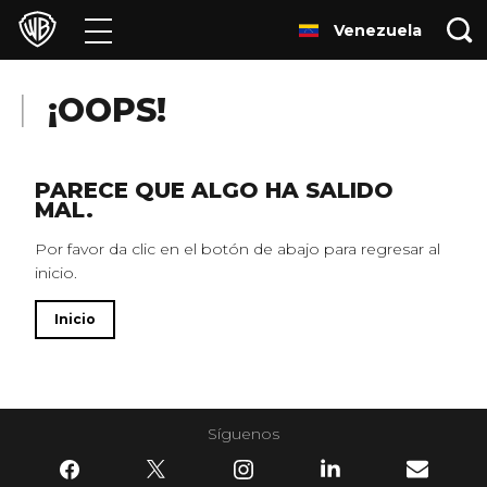
Venezuela
Películas
Series
¡OOPS!
Juegos y Aplicaciones
PARECE QUE ALGO HA SALIDO
MAL.
Franquicias
Por favor da clic en el botón de abajo para regresar al
inicio.
Colecciones
Inicio
Noticias
Experiencias
Síguenos
HBO Max