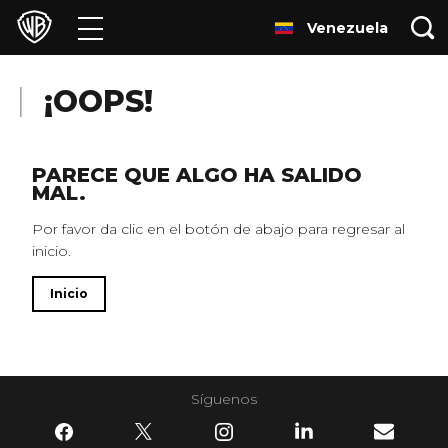
Venezuela
Películas
Series
¡OOPS!
Juegos y Aplicaciones
PARECE QUE ALGO HA SALIDO
MAL.
Franquicias
Por favor da clic en el botón de abajo para regresar al
inicio.
Colecciones
Inicio
Noticias
Experiencias
Síguenos
HBO Max