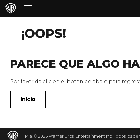
Películas
Series
¡OOPS!
Juegos y Aplicaciones
PARECE QUE ALGO HA
Franquicias
Colecciones
Por favor da clic en el botón de abajo para regresar
Noticias
Inicio
Experiencias
HBO Max
TM & © 2026 Warner Bros. Entertainment Inc. Todos los de